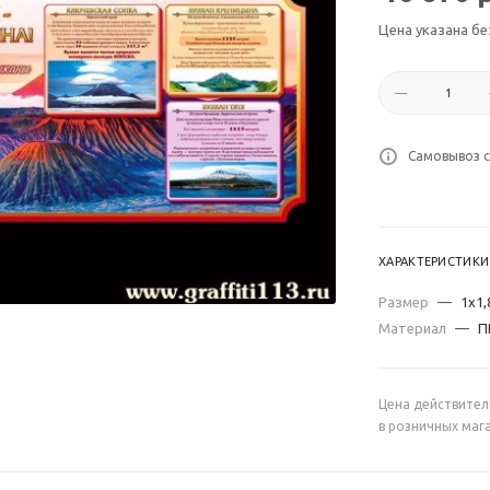
Цена указана бе
Самовывоз с
ХАРАКТЕРИСТИКИ
Размер
—
1х1,
Материал
—
П
Цена действител
в розничных маг