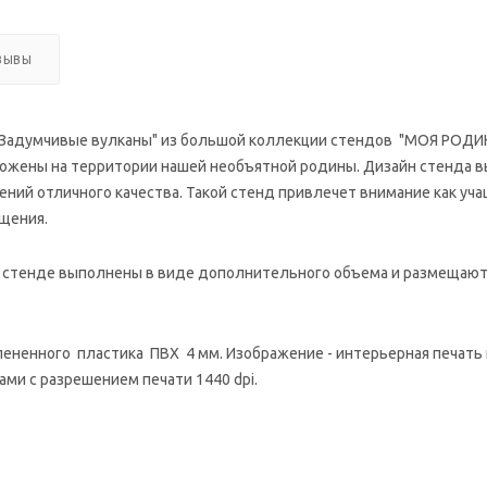
ЗЫВЫ
адумчивые вулканы" из большой коллекции стендов "МОЯ РОДИНА
ложены на территории нашей необъятной родины. Дизайн стенда 
ий отличного качества. Такой стенд привлечет внимание как учащ
щения.
стенде выполнены в виде дополнительного объема и размещаютс
ненного пластика ПВХ 4 мм. Изображение - интерьерная печать на
ми с разрешением печати 1440 dpi.