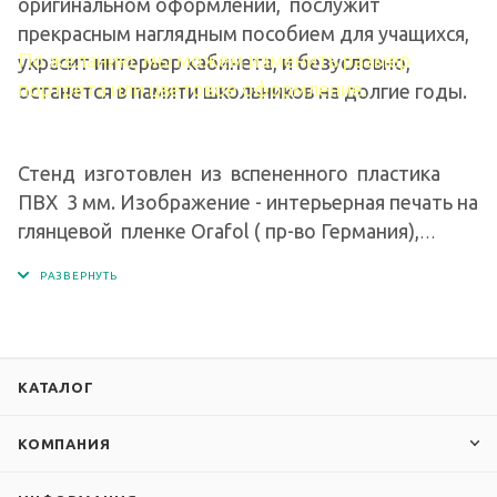
оригинальном оформлении, послужит
прекрасным наглядным пособием для учащихся,
По желанию, мы можем изменить размер
украсит интерьер кабинета, и безусловно,
портрета или цветовое оформление.
останется в памяти школьников на долгие годы.
Стенд изготовлен из вспененного пластика
ПВХ 3 мм. Изображение - интерьерная печать на
глянцевой пленке Orafol ( пр-во Германия),
экосольвентными чернилами с разрешением
печати 1440 dpi.
КАТАЛОГ
КОМПАНИЯ