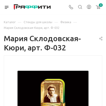
0
—
—
—
Каталог
Стенды для школы
Физика
Мария Склодовская-Кюри, арт. Ф-032
Мария Склодовская-
Кюри, арт. Ф-032