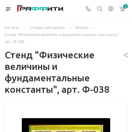
0
—
—
—
Каталог
Стенды для школы
Физика
Стенд "Физические величины и фундаментальные константы",
арт. Ф-038
Стенд "Физические
величины и
фундаментальные
константы", арт. Ф-038