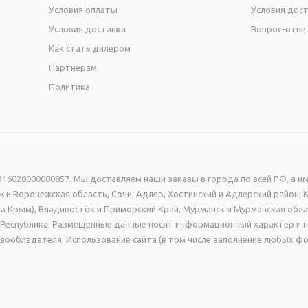
Условия оплаты
Условия дос
Условия доставки
Вопрос-отве
Как стать дилером
Партнерам
Политика
16028000080857. Мы доставляем наши заказы в города по всей РФ, а им
 и Воронежская область, Сочи, Адлер, Хостинский и Адлерский район, 
а Крым), Владивосток и Приморский Край, Мурманск и Мурманская обла
ая Республика. Размещенные данные носят информационный характер и 
вообладателя. Использование сайта (в том числе заполнение любых фо