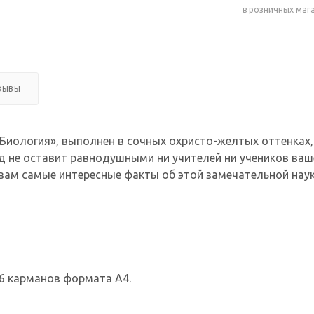
в розничных маг
ЗЫВЫ
Биология», выполнен в сочных охристо-желтых оттенках
д не оставит равнодушными ни учителей ни учеников ва
вам самые интересные факты об этой замечательной на
6 карманов формата А4.