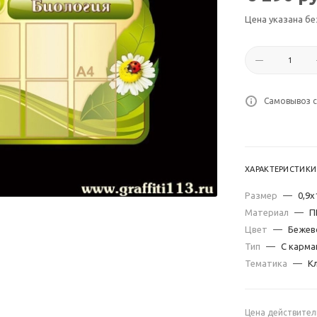
Цена указана бе
Самовывоз с
ХАРАКТЕРИСТИКИ
Размер
—
0,9х
Материал
—
П
Цвет
—
Бежев
Тип
—
С карма
Тематика
—
К
Цена действител