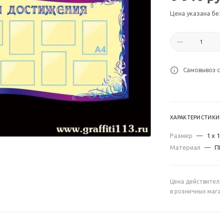
Цена указана бе
Самовывоз с
ХАРАКТЕРИСТИКИ
Размер
—
1 х 1
Материал
—
П
Цена действител
в розничных маг