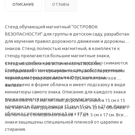
ОПИСАНИЕ
ОТЗЫВЫ
Стенд обучающий магнитный "ОСТРОВОК
БЕЗОПАСНОСТИ" для группы в детском саду, разработан
для изучения правил дорожного движения и дорожных
знаков. Стенд полностью магнитный, в комплекте к
стенду прилагаются большие магнитные знаки,
которые удобно крепятся на стенд и удобно снимаются.
Стенд изготовлен из вспененного ПВХ 3 мм,
Стенд разработан специально для удобства узучения
изображение - интерьерная печать экосольвентными
знаков с маленькими детьми. Описание знака
чернилами с разрешением 1440 dpi, магнитомягкое
выполнено в форме облачка и имеет подсказку в виде
железо.
миниатюры самого знака. Описание для каждого знака
также является магнитным и прилагается в
В комплекте 12 магнитных дорожных знаков 15 см х 15
комплекте. Размер знаков 15 см х 15 см, 15 х 23 см. Размер
см, 4 магнитных дорожных знака 15 см х 23 см, Облачка
облачка с описанием знака 5 см х 17 см.
магнитные с описанием знаков - 17 шт. 5 см х 17 см. Все
знаки защищены специальной пленкой от царапин и
стирания.