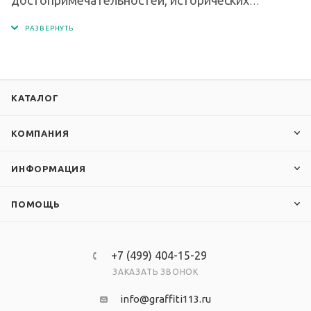
памятников и красот Москвы. Фотопостер
изготовлен из ПВХ пластика 3 мм, изображение
высокого качества напечатано на матовой
пленке, обрамление выполнено алюминиевой
рамкой Nielsen, серебряного цвета.
КАТАЛОГ
КОМПАНИЯ
ИНФОРМАЦИЯ
ПОМОЩЬ
+7 (499) 404-15-29
ЗАКАЗАТЬ ЗВОНОК
info@graffiti113.ru