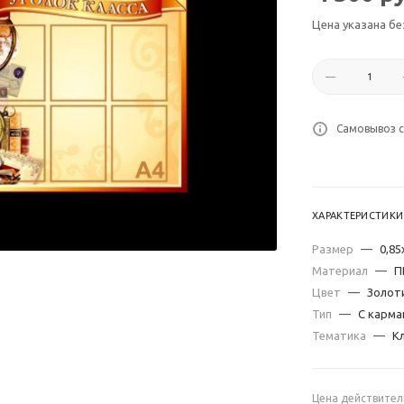
Цена указана бе
Самовывоз с
ХАРАКТЕРИСТИКИ
Размер
—
0,85
Материал
—
П
Цвет
—
Золот
Тип
—
С карма
Тематика
—
К
Цена действител