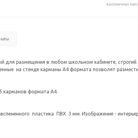
в розничных маг
ЗЫВЫ
 для размещения в любом школьном кабинете, строгий 
енные на стенде карманы А4 формата позволят размест
5 карманов формата А4.
вспененного пластика ПВХ 3 мм. Изображение - интерьерн
нтными чернилами с разрешением печати 1440 dpi. Кармаш
а - ПЭТ.