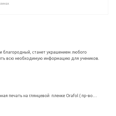
азинах
и благородный, станет украшением любого
ить всю необходимую информацию для учеников.
ая печать на глянцевой пленке Orafol ( пр-во
ки изготовлены из современного прочного и