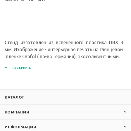
Стенд изготовлен из вспененного пластика ПВХ 3
мм. Изображение - интерьерная печать на глянцевой
пленке Orafol ( пр-во Германия), экосольвентными
чернилами с разрешением печати 1440 dpi, ПЭТ,
магнитомягкое железо, матовая ламинация,
неодимовые магниты.
КАТАЛОГ
КОМПАНИЯ
ИНФОРМАЦИЯ