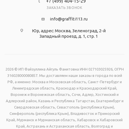
+7 (499) 404-15-29
чернилами с разрешением печати 1440 dpi. Кармашки
ЗАКАЗАТЬ ЗВОНОК
изготовлены из современного, прочного и
info@graffiti113.ru
прозрачного материала - ПЭТ.
Юр, адрес: Москва, Зеленоград, 2-й
Западный проезд, д. 1, стр. 1
2026 © ИП Файзуллина Айгуль Фанитовна ИНН 027103025926, ОГРН
316028000080857. Мы доставляем наши заказы в города по всей
РФ, а именно: Москва и Московская область, Санкт-Петербург и
Ленинградская область, Краснодар и Краснодарский Край,
Воронеж и Воронежская область, Сочи, Адлер, Хостинский и
Адлерский район, Казань и Республика Татарстан, Екатеринбург и
Свердловская область, Севастополь (республика Крым),
Симферополь (республика Крым), Владивосток и Приморский
Край, Мурманск и Мурманская область, Хабаровск и Хабаровский
Край, Астрахань и Астраханская область, Волгоград и