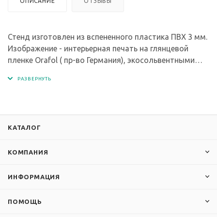
ОПИСАНИЕ
ОТЗЫВЫ
Стенд изготовлен из вспененного пластика ПВХ 3 мм.
Изображение - интерьерная печать на глянцевой
пленке Orafol ( пр-во Германия), экосольвентными
чернилами с разрешением печати 1440 dpi. Кармашки
изготовлены из современного, прочного и
прозрачного материала - ПЭТ.
КАТАЛОГ
КОМПАНИЯ
ИНФОРМАЦИЯ
ПОМОЩЬ