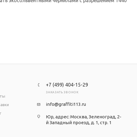
ечать экосольвентными чернилами с разрешением 1440
+7 (499) 404-15-29
ЗАКАЗАТЬ ЗВОНОК
аты
info@graffiti113.ru
тавки
т
Юр, адрес: Москва, Зеленоград, 2-
й Западный проезд, д. 1, стр. 1