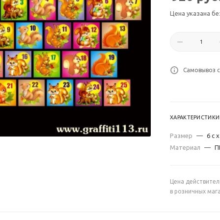
Цена указана бе
Самовывоз с
ХАРАКТЕРИСТИКИ
Размер
—
6 с 
Материал
—
П
Цена действител
в розничных маг