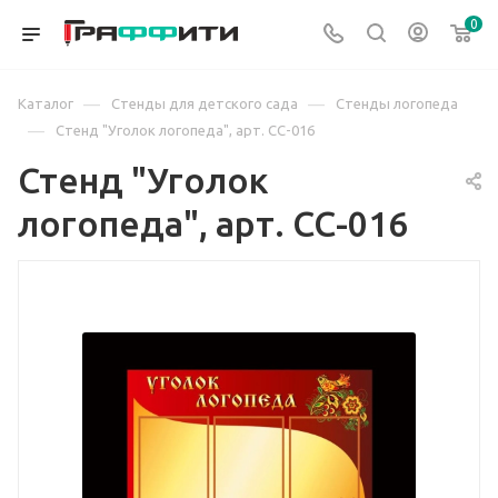
0
—
—
Каталог
Стенды для детского сада
Стенды логопеда
—
Стенд "Уголок логопеда", арт. СС-016
Стенд "Уголок
логопеда", арт. СС-016