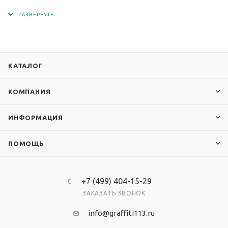
чернилами с разрешением печати 1440 dpi. Кармашки
изготовлены из современного прочного и
прозрачного материала - ПЭТ.
КАТАЛОГ
КОМПАНИЯ
ИНФОРМАЦИЯ
ПОМОЩЬ
+7 (499) 404-15-29
ЗАКАЗАТЬ ЗВОНОК
info@graffiti113.ru