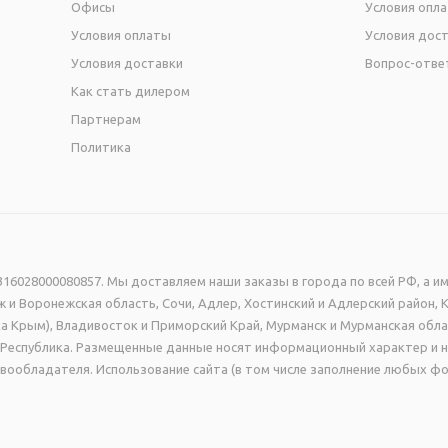
Офисы
Условия опл
Условия оплаты
Условия дос
Условия доставки
Вопрос-отве
Как стать дилером
Партнерам
Политика
16028000080857. Мы доставляем наши заказы в города по всей РФ, а им
 и Воронежская область, Сочи, Адлер, Хостинский и Адлерский район, 
а Крым), Владивосток и Приморский Край, Мурманск и Мурманская обла
ая Республика. Размещенные данные носят информационный характер и 
вообладателя. Использование сайта (в том числе заполнение любых фо