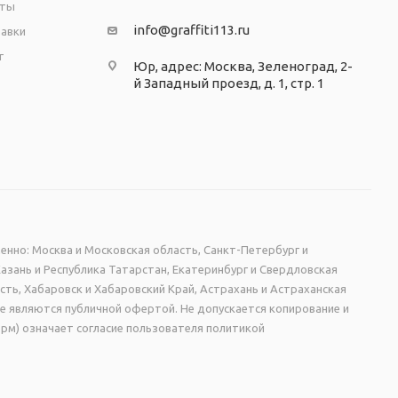
аты
info@graffiti113.ru
тавки
т
Юр, адрес: Москва, Зеленоград, 2-
й Западный проезд, д. 1, стр. 1
енно: Москва и Московская область, Санкт-Петербург и
Казань и Республика Татарстан, Екатеринбург и Свердловская
сть, Хабаровск и Хабаровский Край, Астрахань и Астраханская
не являются публичной офертой. Не допускается копирование и
рм) означает согласие пользователя политикой