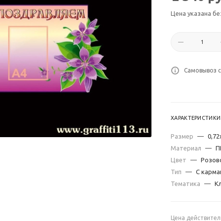
Цена указана бе
Самовывоз с
ХАРАКТЕРИСТИКИ
Размер
—
0,72
Материал
—
П
Цвет
—
Розов
Тип
—
С карма
Тематика
—
К
Цена действител