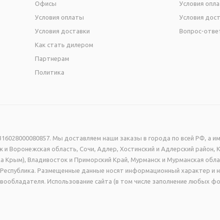
Офисы
Условия опл
Условия оплаты
Условия дос
Условия доставки
Вопрос-отве
Как стать дилером
Партнерам
Политика
16028000080857. Мы доставляем наши заказы в города по всей РФ, а им
 и Воронежская область, Сочи, Адлер, Хостинский и Адлерский район, 
а Крым), Владивосток и Приморский Край, Мурманск и Мурманская обла
ая Республика. Размещенные данные носят информационный характер и 
вообладателя. Использование сайта (в том числе заполнение любых фо