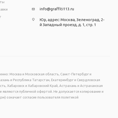
аты
info@graffiti113.ru
тавки
т
Юр, адрес: Москва, Зеленоград, 2-
й Западный проезд, д. 1, стр. 1
енно: Москва и Московская область, Санкт-Петербург и
Казань и Республика Татарстан, Екатеринбург и Свердловская
сть, Хабаровск и Хабаровский Край, Астрахань и Астраханская
не являются публичной офертой. Не допускается копирование и
рм) означает согласие пользователя политикой