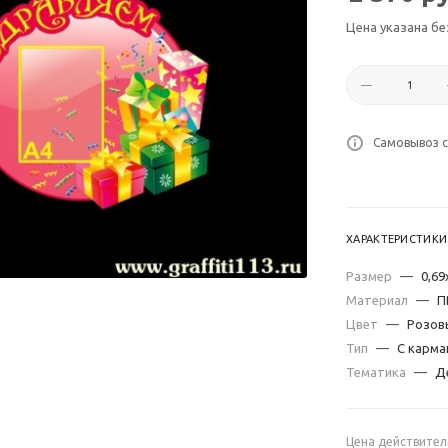
Цена указана бе
Самовывоз с
ХАРАКТЕРИСТИКИ
Размер
—
0,69
Материал
—
П
Цвет
—
Розов
Тип
—
С карма
Тематика
—
Д
Цена действител