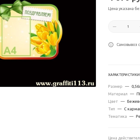
Цена указана бе
Самовывоз с
ХАРАКТЕРИСТИКИ
Размер
—
0,56
Материал
—
П
Цвет
—
Бежев
Тип
—
С карма
Тематика
—
Р
Цена действител