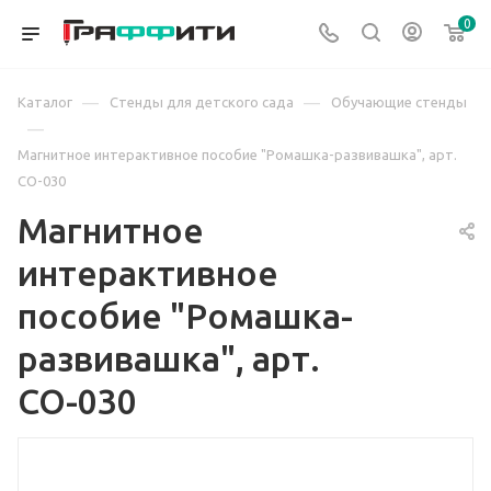
0
—
—
Каталог
Стенды для детского сада
Обучающие стенды
—
Магнитное интерактивное пособие "Ромашка-развивашка", арт.
СО-030
Магнитное
интерактивное
пособие "Ромашка-
развивашка", арт.
СО-030