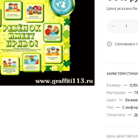
Цена указана бе
Самовывоз с
ХАРАКТЕРИСТИКИ
Размер
—
0,95
Материал
—
П
Цвет
—
Бежев
Тип
—
С инфо
Тематика
—
Д
Цена действител