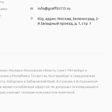
аты
info@graffiti113.ru
тавки
т
Юр, адрес: Москва, Зеленоград, 2-
й Западный проезд, д. 1, стр. 1
енно: Москва и Московская область, Санкт-Петербург и
Казань и Республика Татарстан, Екатеринбург и Свердловская
сть, Хабаровск и Хабаровский Край, Астрахань и Астраханская
не являются публичной офертой. Не допускается копирование и
рм) означает согласие пользователя политикой