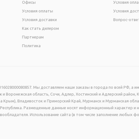
Офисы
Условия опл
Условия оплаты
Условия дос
Условия доставки
Вопрос-отве
Как стать дилером
Партнерам
Политика
16028000080857. Мы доставляем наши заказы в города по всей РФ, а им
 и Воронежская область, Сочи, Адлер, Хостинский и Адлерский район, 
а Крым), Владивосток и Приморский Край, Мурманск и Мурманская обла
ая Республика. Размещенные данные носят информационный характер и 
вообладателя. Использование сайта (в том числе заполнение любых фо