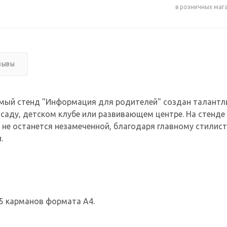
в розничных маг
ЗЫВЫ
мый стенд "Информация для родителей" создан талантл
 саду, детском клубе или развивающем центре. На стен
не останется незамеченной, благодаря главному стилист
.
5 карманов формата А4.