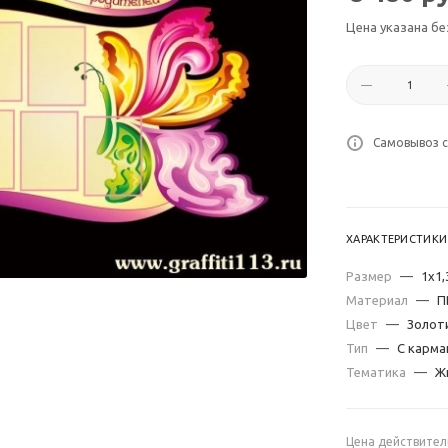
Цена указана бе
Самовывоз с
ХАРАКТЕРИСТИКИ
Размер
—
1х1,
Материал
—
П
Цвет
—
Золот
Тип
—
С карма
Тематика
—
Ж
Цена действител