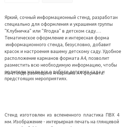
Яркий, сочный информационный стенд, разработан
специально для оформления и украшения группы
"Клубничка" или "Ягодка" в детском саду.
Тематическое оформление и интересная форма
информационного стенда, безусловно, добавит
красок и настроения вашему детскому саду. Удобное
расположение карманов формата А4, позволит
разместить всю необходимую информацию, чтобы
родители знали все о работе детского сада и
На стенде размещено 4 кармана А4 формата.
предстоящих мероприятиях.
Стенд изготовлен из вспененного пластика ПВХ 4
мм. Изображение - интерьерная печать на глянцевой