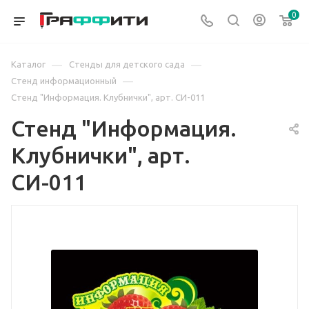
0
—
—
Каталог
Стенды для детского сада
—
Стенд информационный
Стенд "Информация. Клубнички", арт. СИ-011
Стенд "Информация.
Клубнички", арт.
СИ-011