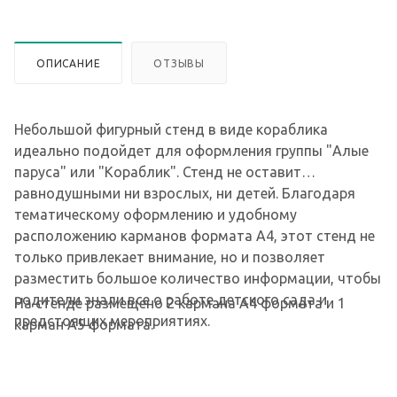
ОПИСАНИЕ
ОТЗЫВЫ
Небольшой фигурный стенд в виде кораблика
идеально подойдет для оформления группы "Алые
паруса" или "Кораблик". Стенд не оставит
равнодушными ни взрослых, ни детей. Благодаря
тематическому оформлению и удобному
расположению карманов формата А4, этот стенд не
только привлекает внимание, но и позволяет
разместить большое количество информации, чтобы
родители знали все о работе детского сада и
На стенде размещено 2 кармана А4 формата и 1
предстоящих мероприятиях.
карман А5 формата.