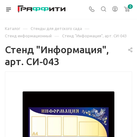
0
—
—
Каталог
Стенды для детского сада
—
Стенд информационный
Стенд "Информация", арт. СИ-043
Стенд "Информация",
арт. СИ-043