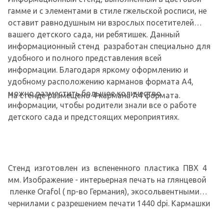
гамме и с элементами в стиле гжельской росписи, не
оставит равнодушным ни взрослых посетителей
вашего детского сада, ни ребятишек. Данный
информационный стенд разработан специально для
удобного и полного представления всей
информации. Благодаря яркому оформлению и
удобному расположению карманов формата А4,
можно разместить большое количество
На стенде размещено 4 кармана А4 формата.
информации, чтобы родители знали все о работе
детского сада и предстоящих мероприятиях.
Стенд изготовлен из вспененного пластика ПВХ 4
мм. Изображение - интерьерная печать на глянцевой
пленке Orafol ( пр-во Германия), экосольвентными
чернилами с разрешением печати 1440 dpi. Кармашки
изготовлены из современного прочного и