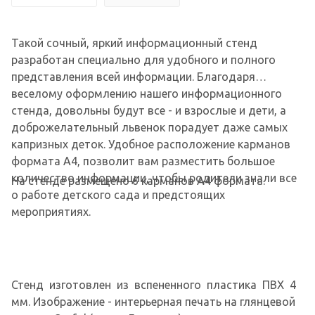
Такой сочный, яркий информационный стенд
разработан специально для удобного и полного
представления всей информации. Благодаря
веселому оформлению нашего информационного
стенда, довольны будут все - и взрослые и дети, а
доброжелательный львенок порадует даже самых
капризных деток. Удобное расположение карманов
формата А4, позволит вам разместить большое
количество информации, чтобы родители знали все
На стенде размещено 6 карманов А4 формата.
о работе детского сада и предстоящих
мероприятиях.
Стенд изготовлен из вспененного пластика ПВХ 4
мм. Изображение - интерьерная печать на глянцевой