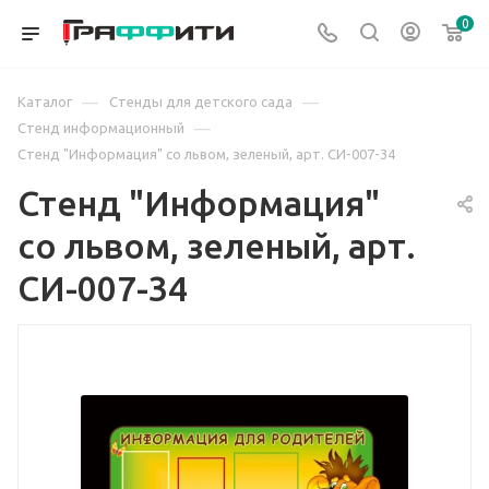
0
—
—
Каталог
Стенды для детского сада
—
Стенд информационный
Стенд "Информация" со львом, зеленый, арт. СИ-007-34
Стенд "Информация"
со львом, зеленый, арт.
СИ-007-34