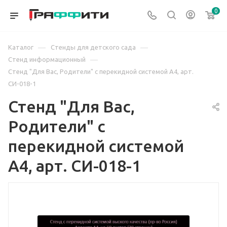
0
—
—
Каталог
Стенды для детского сада
—
Стенд информационный
Стенд "Для Вас, Родители" с перекидной системой А4, арт.
СИ-018-1
Стенд "Для Вас,
Родители" с
перекидной системой
А4, арт. СИ-018-1