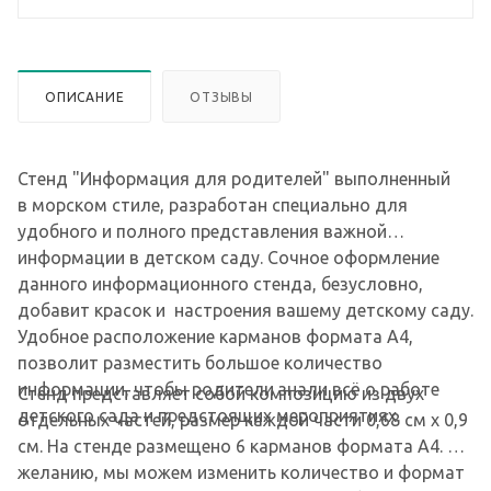
ОПИСАНИЕ
ОТЗЫВЫ
Стенд "Информация для родителей" выполненный
в морском стиле, разработан специально для
удобного и полного представления важной
информации в детском саду. Сочное оформление
данного информационного стенда, безусловно,
добавит красок и настроения вашему детскому саду.
Удобное расположение карманов формата А4,
позволит разместить большое количество
информации, чтобы родители знали всё о работе
Стенд представляет собой композицию из двух
детского сада и предстоящих мероприятиях.
отдельных частей, размер каждой части 0,68 см х 0,9
см. На стенде размещено 6 карманов формата А4. По
желанию, мы можем изменить количество и формат