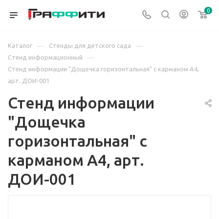
0
—
—
Каталог
Стенды для детского сада
—
Стенд информационный
Стенд информации "Дощечка горизонтальная" с карманом А4,
арт. ДОИ-001
Стенд информации
"Дощечка
горизонтальная" с
карманом А4, арт.
ДОИ-001