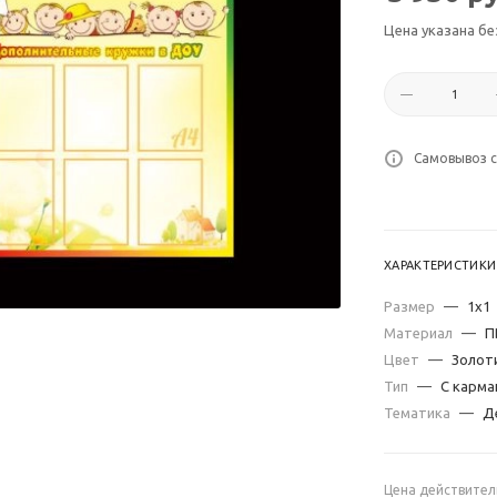
Цена указана бе
Самовывоз с
ХАРАКТЕРИСТИКИ
Размер
—
1х1
Материал
—
П
Цвет
—
Золот
Тип
—
С карма
Тематика
—
Д
Цена действител