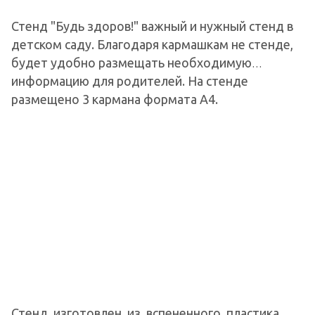
Стенд "Будь здоров!" важный и нужный стенд в
детском саду. Благодаря кармашкам не стенде,
будет удобно размещать необходимую
информацию для родителей. На стенде
размещено 3 кармана формата А4.
По желанию, мы можем изменить коичество и
формат карманов, название стенда, цветовое
омление.
Стенд изготовлен из вспененного пластика