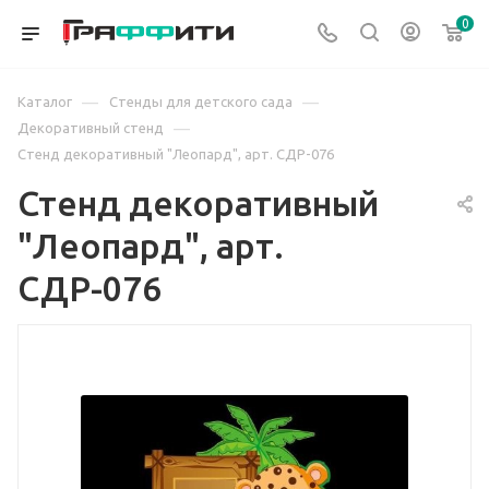
0
—
—
Каталог
Стенды для детского сада
—
Декоративный стенд
Стенд декоративный "Леопард", арт. СДР-076
Стенд декоративный
"Леопард", арт.
СДР-076