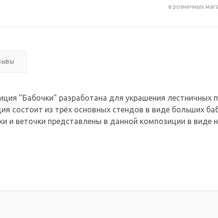
в розничных маг
ЗЫВЫ
ция "Бабочки" разработана для украшения лестничных 
ия состоит из трёх основных стендов в виде больших баб
и и веточки представлены в данной композиции в виде н
ции 1,05 м х 3,2 м
0,45 м х 0,7 м