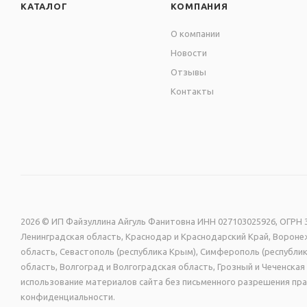
КАТАЛОГ
КОМПАНИЯ
Длина одной крайней 
О компании
Новости
Размер наклеек (цветоч
Отзывы
Контакты
Стенд изготовлен из 
Германия), экосольве
прозрачного материал
2026 © ИП Файзуллина Айгуль Фанитовна ИНН 027103025926, ОГРН 3
Ленинградская область, Краснодар и Краснодарский Край, Воронеж
область, Севастополь (республика Крым), Симферополь (республик
область, Волгоград и Волгоградская область, Грозный и Чеченск
использование материалов сайта без письменного разрешения пра
конфиденциальности.