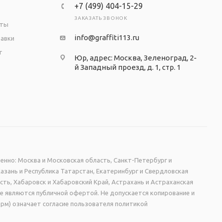
+7 (499) 404-15-29
ЗАКАЗАТЬ ЗВОНОК
аты
info@graffiti113.ru
тавки
т
Юр, адрес: Москва, Зеленоград, 2-
й Западный проезд, д. 1, стр. 1
ая печать на глянцевой пленке Orafol ( пр-во
ки изготовлены из современного прочного и
енно: Москва и Московская область, Санкт-Петербург и
Казань и Республика Татарстан, Екатеринбург и Свердловская
сть, Хабаровск и Хабаровский Край, Астрахань и Астраханская
не являются публичной офертой. Не допускается копирование и
рм) означает согласие пользователя политикой