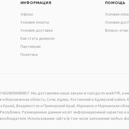
ИНФОРМАЦИЯ
ПОМОЩЬ
ветки 0,5 м
Офисы
Условия опл
Условия оплаты
Условия дос
ки, бабочки) - от 9 см до 12 см
Условия доставки
Вопрос-отве
Как стать дилером
вспененного пластика ПВХ 3 мм. Изображение - интерьерн
Партнерам
нтными чернилами с разрешением печати 1440 dpi. Кармаш
Политика
а - ПЭТ.
16028000080857. Мы доставляем наши заказы в города по всей РФ, а им
 и Воронежская область, Сочи, Адлер, Хостинский и Адлерский район, 
а Крым), Владивосток и Приморский Край, Мурманск и Мурманская обла
ая Республика. Размещенные данные носят информационный характер и 
вообладателя. Использование сайта (в том числе заполнение любых фо