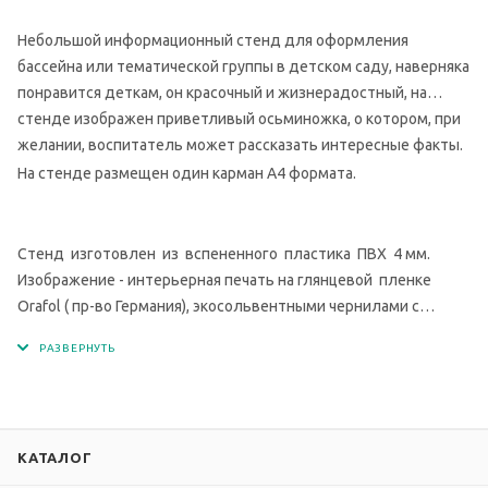
Небольшой информационный стенд для оформления
бассейна или тематической группы в детском саду, наверняка
понравится деткам, он красочный и жизнерадостный, на
стенде изображен приветливый осьминожка, о котором, при
желании, воспитатель может рассказать интересные факты.
На стенде размещен один карман А4 формата.
Стенд изготовлен из вспененного пластика ПВХ 4 мм.
Изображение - интерьерная печать на глянцевой пленке
Orafol ( пр-во Германия), экосольвентными чернилами с
разрешением печати 1440 dpi. Кармашки изготовлены из
современного прочного и прозрачного материала - ПЭТ.
КАТАЛОГ