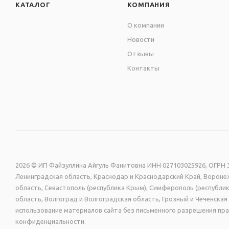
КАТАЛОГ
КОМПАНИЯ
О компании
Стенд поставляется из 
Новости
Отзывы
Контакты
Стенд изготовлен из 
Германия), экосольве
прозрачного материал
2026 © ИП Файзуллина Айгуль Фанитовна ИНН 027103025926, ОГРН 3
Ленинградская область, Краснодар и Краснодарский Край, Воронеж
область, Севастополь (республика Крым), Симферополь (республик
область, Волгоград и Волгоградская область, Грозный и Чеченск
использование материалов сайта без письменного разрешения пра
конфиденциальности.