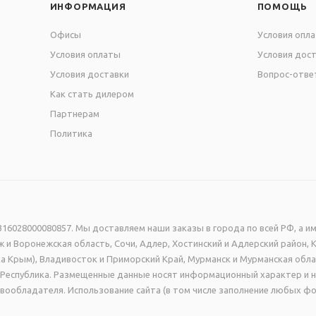
ИНФОРМАЦИЯ
ПОМОЩЬ
Офисы
Условия опл
двух частей. Размер левой части 1,55 м х 1,6 м, размер пр
Условия оплаты
Условия дос
Условия доставки
Вопрос-отве
Как стать дилером
вспененного пластика ПВХ 3 мм. Изображение - интерьерн
нтными чернилами с разрешением печати 1440 dpi. Кармаш
Партнерам
а - ПЭТ.
Политика
16028000080857. Мы доставляем наши заказы в города по всей РФ, а им
 и Воронежская область, Сочи, Адлер, Хостинский и Адлерский район, 
а Крым), Владивосток и Приморский Край, Мурманск и Мурманская обла
ая Республика. Размещенные данные носят информационный характер и 
вообладателя. Использование сайта (в том числе заполнение любых фо