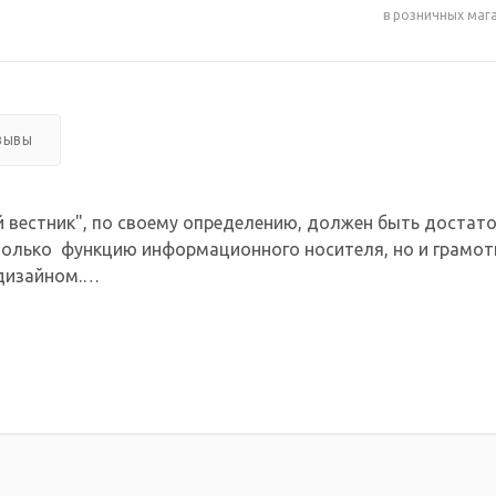
в розничных маг
ЗЫВЫ
й вестник", по своему определению, должен быть дост
е только функцию информационного носителя, но и грамо
дизайном.
рены кармашки формата А4, где вы можете разместить в
 фотографии сотрудников, отвечающих за данную прогр
17 карманов А4 формата. По желанию мы можем изменить