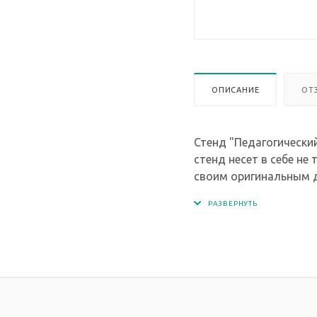
ОПИСАНИЕ
ОТ
Стенд "Педагогически
стенд несет в себе н
своим оригинальным 
На стенде предусмот
информацию, а так же
На стенде размещено 