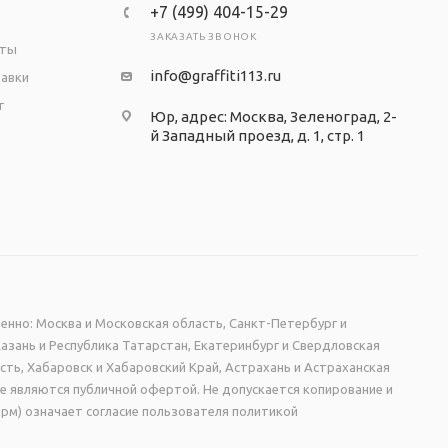
+7 (499) 404-15-29
ЗАКАЗАТЬ ЗВОНОК
аты
авой части 1,31 м х 1,6 м
info@graffiti113.ru
тавки
т
Юр, адрес: Москва, Зеленоград, 2-
й Западный проезд, д. 1, стр. 1
ая печать на глянцевой пленке Orafol ( пр-во
ки изготовлены из современного прочного и
енно: Москва и Московская область, Санкт-Петербург и
Казань и Республика Татарстан, Екатеринбург и Свердловская
сть, Хабаровск и Хабаровский Край, Астрахань и Астраханская
не являются публичной офертой. Не допускается копирование и
рм) означает согласие пользователя политикой