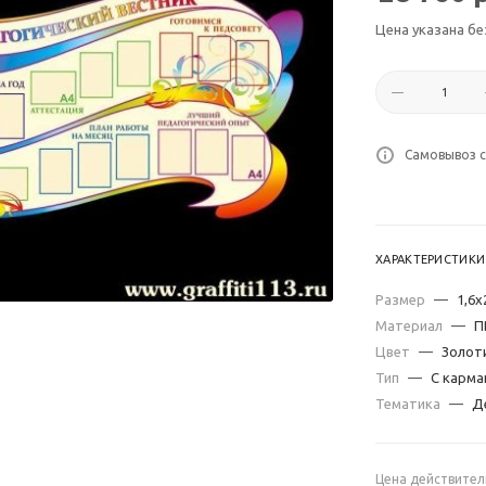
Цена указана бе
Самовывоз с
ХАРАКТЕРИСТИКИ
Размер
—
1,6х
Материал
—
П
Цвет
—
Золот
Тип
—
С карма
Тематика
—
Д
Цена действител