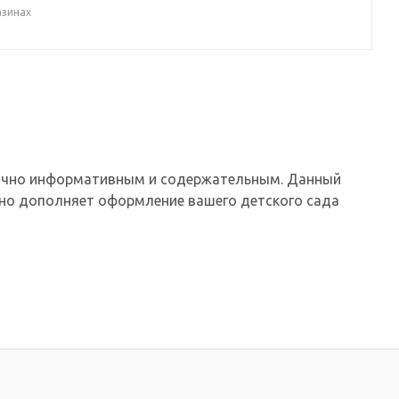
азинах
аточно информативным и содержательным. Данный
тно дополняет оформление вашего детского сада
ажную информацию по теме стенда, общую
амму.
 количество карманов, размер и название стенда.