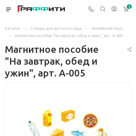
0
—
—
Каталог
Стенды для детского сада
Английский язык
—
Магнитное пособие "На завтрак, обед и ужин", арт. А-005
Магнитное пособие
"На завтрак, обед и
ужин", арт. А-005