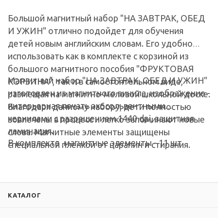
Большой магнитный набор "НА ЗАВТРАК, ОБЕД
И УЖИН" отлично подойдет для обучения
детей новым английским словам. Его удобно
использовать как в комплекте с корзиной из
большого магнитного пособия "ФРУКТОВАЯ
Магнитный набор "
НА ЗАВТРАК, ОБЕД И УЖИН
"
КОРЗИНА", так и в самостоятельном виде,
изготовлен из магнитного винила, изображение -
размещая на магнитно-меловой школьной доске.
интерьерная печать экосольвентными
Благодаря данному набору, дети полностью
чернилами с разрешением 1440 dpi, защитная
вовлечены в процесс и легко запоминают новые
ламинация.
слова. Магнитные элементы защищены
В комплекте магнитные элементы - 11 шт.
специальной пленкой от царапин и стирания.
КАТАЛОГ