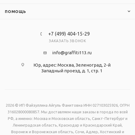
Стенд изготовлен из вспененного ПВХ 3 мм,
ПОМОЩЬ
изображение - интерьерная печать экосольвентными
чернилами с разрешением 1440 dpi, магнитомягкое
железо, защитная ламинация.
+7 (499) 404-15-29
ЗАКАЗАТЬ ЗВОНОК
info@graffiti113.ru
Юр, адрес: Москва, Зеленоград, 2-й
Западный проезд, д. 1, стр. 1
2026 © ИП Файзуллина Айгуль Фанитовна ИНН 027103025926, ОГРН
316028000080857. Мы доставляем наши заказы в города по всей
РФ, а именно: Москва и Московская область, Санкт-Петербург и
Ленинградская область, Краснодар и Краснодарский Край,
Воронеж и Воронежская область, Сочи, Адлер, Хостинский и