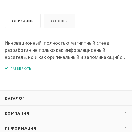
ОПИСАНИЕ
ОТЗЫВЫ
Инновационный, полностью магнитный стенд,
разработан не только как информационный
носитель, но и как оригинальный и запоминающийся
предмет интерьера. Стенд удобный в использовании,
прочный, лёгкий, имеет защитную плёнку лицевой
поверхности от царапин и стирания.
КАТАЛОГ
В комплекте со стендом поставляются неодимовые
магниты - 10 шт.
КОМПАНИЯ
ИНФОРМАЦИЯ