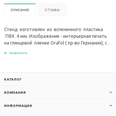
ОПИСАНИЕ
ОТЗЫВЫ
Стенд изготовлен из вспененного пластика
ПВХ 4 мм. Изображение - интерьерная печать
на глянцевой пленке Orafol ( пр-во Германия), с
разрешением печати 1440 dpi. На стенде
закреплена перекидная система высокого
качества на 10 рамок (20 страниц). Формат
рамок - А4.
КАТАЛОГ
КОМПАНИЯ
ИНФОРМАЦИЯ