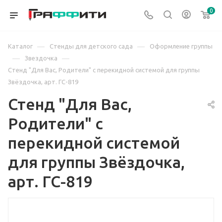
0
—
—
Каталог
Стенды для детского сада
Оформление группы
—
—
Звездочка
Стенд "Для Вас, Родители" с перекидной системой для группы
Звёздочка, арт. ГС-819
Стенд "Для Вас,
Родители" с
перекидной системой
для группы Звёздочка,
арт. ГС-819